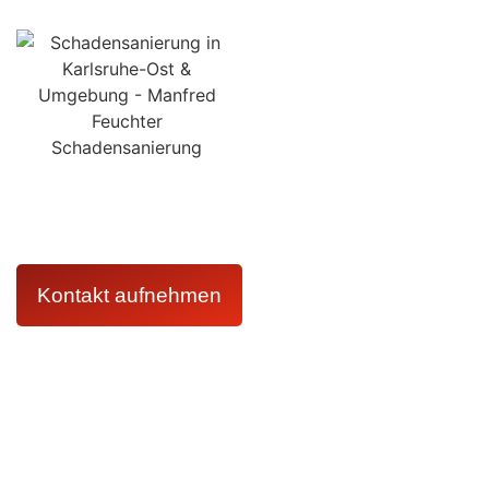
Kontaktieren Sie uns jederzeit und erhalten Sie umgehend
kompetente Unterstützung von unserem erfahrenen Team.
Wir helfen Ihnen schnell und zuverlässig, damit Ihr
Zuhause bald wieder wie gewohnt aussieht.
Kontakt aufnehmen
Kontakt
07251326590
info@manfred-feuchter-schadensanierung.de
Karlsruhe
Bruchsal