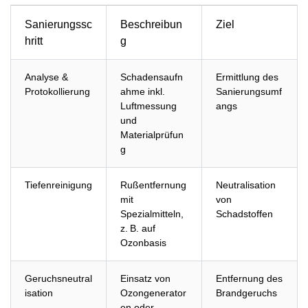
Sanierungssc
Beschreibun
Ziel
hritt
g
Analyse &
Schadensaufn
Ermittlung des
Protokollierung
ahme inkl.
Sanierungsumf
Luftmessung
angs
und
Materialprüfun
g
Tiefenreinigung
Rußentfernung
Neutralisation
mit
von
Spezialmitteln,
Schadstoffen
z. B. auf
Ozonbasis
Geruchsneutral
Einsatz von
Entfernung des
isation
Ozongenerator
Brandgeruchs
en oder