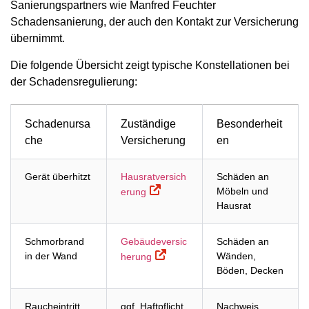
Sanierungspartners wie Manfred Feuchter
Schadensanierung, der auch den Kontakt zur Versicherung
übernimmt.
Die folgende Übersicht zeigt typische Konstellationen bei
der Schadensregulierung:
Schadenursa
Zuständige
Besonderheit
che
Versicherung
en
Gerät überhitzt
Hausratversich
Schäden an
Möbeln und
erung
Hausrat
Schmorbrand
Gebäudeversic
Schäden an
in der Wand
Wänden,
herung
Böden, Decken
Raucheintritt
ggf. Haftpflicht
Nachweis