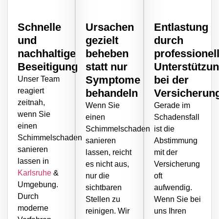
Schnelle
Ursachen
Entlastung
und
gezielt
durch
nachhaltige
beheben
professionel
Beseitigung
statt nur
Unterstützu
Symptome
bei der
Unser Team
reagiert
behandeln
Versicherun
zeitnah,
Wenn Sie
Gerade im
wenn Sie
einen
Schadensfall
einen
Schimmelschaden
ist die
Schimmelschaden
sanieren
Abstimmung
sanieren
lassen, reicht
mit der
lassen in
es nicht aus,
Versicherung
Karlsruhe
&
nur die
oft
Umgebung.
sichtbaren
aufwendig.
Durch
Stellen zu
Wenn Sie bei
moderne
reinigen. Wir
uns Ihren