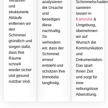
Verfahren
analysieren
Schimmelschaden
und
die Ursache
sanieren
strukturierte
und
lassen in
Abläufe
beseitigen
Karlsruhe
&
entfernen wir
diese
Umgebung,
den
nachhaltig.
übernehmen
Schimmel
So
wir auf
gründlich und
verhindern
Wunsch die
sorgen dafür,
wir, dass der
Kommunikation
dass Ihre
Schimmel
und
Räume
erneut
Dokumentation.
schnell
entsteht und
Das spart
wieder sicher
schützen Ihre
Ihnen Zeit
und gesund
Immobilie
und sorgt für
nutzbar sind.
langfristig.
eine
reibungslose
Abwicklung.