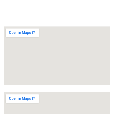
Schimmelschadensanierung
Brandschadensanierung
Karlsruhe
Bruchsal