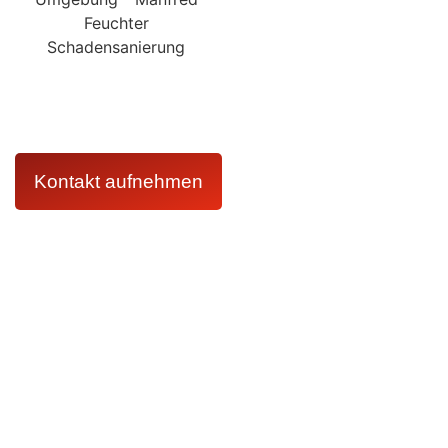
Kontaktieren Sie uns jederzeit und erhalten Sie umgehend
kompetente Unterstützung von unserem erfahrenen Team.
Wir helfen Ihnen schnell und zuverlässig, damit Ihr
Zuhause bald wieder wie gewohnt aussieht.
Kontakt aufnehmen
Kontakt
07251326590
info@manfred-feuchter-schadensanierung.de
Karlsruhe
Bruchsal
Leistungen
Wasserschadensanierung
Leckortung