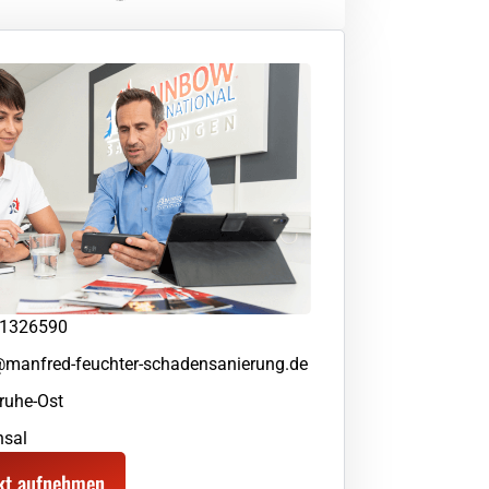
1326590
@manfred-feuchter-schadensanierung.de
ruhe-Ost
hsal
kt aufnehmen