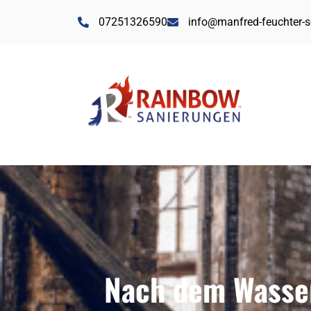
07251326590
info@manfred-feuchter-
Nach dem Wasser