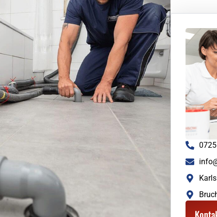
0725
info
Karls
Bruc
Konta