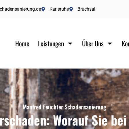
schadensanierung.de
Karlsruhe
Bruchsal
Home
Leistungen
Über Uns
Ko
Manfred Feuchter Schadensanierung
schaden: Worauf Sie bei