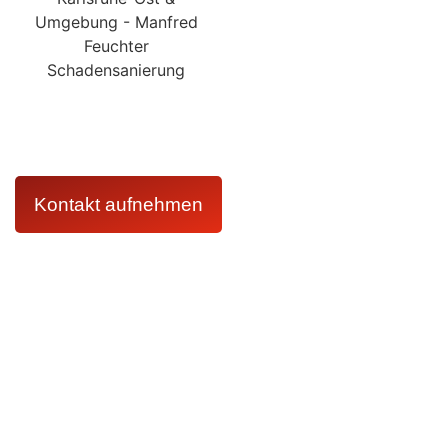
Kontaktieren Sie uns jederzeit und erhalten Sie umgehend
kompetente Unterstützung von unserem erfahrenen Team.
Wir helfen Ihnen schnell und zuverlässig, damit Ihr
Zuhause bald wieder wie gewohnt aussieht.
Kontakt aufnehmen
Kontakt
07251326590
info@manfred-feuchter-schadensanierung.de
Karlsruhe
Bruchsal
Leistungen
Wasserschadensanierung