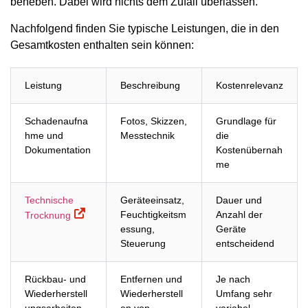
beheben. Dabei wird nichts dem Zufall überlassen.
Nachfolgend finden Sie typische Leistungen, die in den
Gesamtkosten enthalten sein können:
Leistung
Beschreibung
Kostenrelevanz
Schadenaufna
Fotos, Skizzen,
Grundlage für
hme und
Messtechnik
die
Dokumentation
Kostenübernah
me
Technische
Geräteeinsatz,
Dauer und
Feuchtigkeitsm
Anzahl der
Trocknung
essung,
Geräte
Steuerung
entscheidend
Rückbau- und
Entfernen und
Je nach
Wiederherstell
Wiederherstell
Umfang sehr
ungsarbeiten
en von
variabel