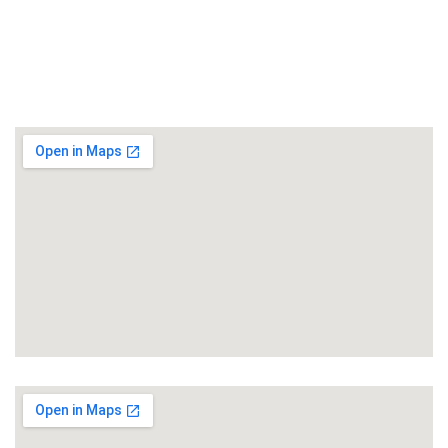
Leckortung
Schimmelschadensanierung
Brandschadensanierung
Karlsruhe
Bruchsal