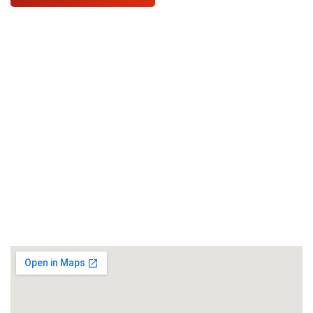
Kontakt
07251326590
info@manfred-feuchter-schadensanierung.de
Karlsruhe
Bruchsal
Leistungen
Wasserschadensanierung
Leckortung
Schimmelschadensanierung
Brandschadensanierung
Karlsruhe