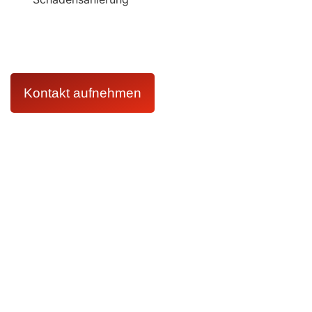
Kontaktieren Sie uns jederzeit und erhalten Sie umgehend
kompetente Unterstützung von unserem erfahrenen Team.
Wir helfen Ihnen schnell und zuverlässig, damit Ihr
Zuhause bald wieder wie gewohnt aussieht.
Kontakt aufnehmen
Kontakt
07251326590
info@manfred-feuchter-schadensanierung.de
Karlsruhe
Bruchsal
Leistungen
Wasserschadensanierung
Leckortung
Schimmelschadensanierung